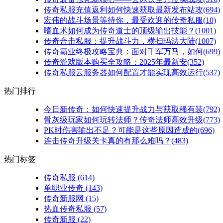
传奇私服充值返利如何快速获取最新发布站攻(694)
宏伟的战斗场景等待你，最受欢迎的传奇私服(10)
嗜血术如何成为传奇道士的顶级输出技能？(1001)
传奇合击私服：提升战斗力，横扫玛法大陆(1007)
传奇霸业终极攻略宝典：面对千军万马，如何(699)
传奇游戏版本购买全攻略：2025年最新安(352)
传奇私服云服务器如何配置才能实现高效运行(537)
热门排行
今日新传奇：如何快速提升战力与获取稀有装(792)
骨灰级玩家如何玩转法师？传奇法师高效升级(773)
PK时伤害输出不足？可能是这些原因造成的(696)
连击传奇升级关卡真的有那么难吗？(483)
热门标签
传奇私服
(614)
单职业传奇
(143)
传奇新服网
(15)
热血传奇私服
(57)
传奇新服
(22)