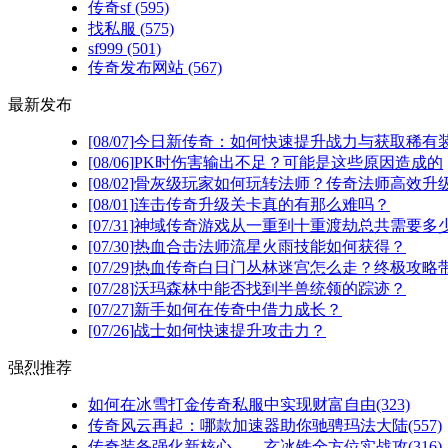
传奇sf
(595)
找私服
(575)
sf999
(501)
传奇发布网站
(567)
最新发布
[08/07]
今日新传奇：如何快速提升战力与获取稀有
[08/06]
PK时伤害输出不足？可能是这些原因造成的
[08/02]
骨灰级玩家如何玩转法师？传奇法师高效升级
[08/01]
连击传奇升级关卡真的有那么难吗？
[07/31]
神域传奇游戏从一重到十重渡劫总共需要多
[07/30]
热血合击法师流星火雨技能如何获得？
[07/29]
热血传奇白日门丛林迷宫怎么走？终极攻略
[07/28]
沃玛森林中能否找到半兽统领的踪迹？
[07/27]
新手如何在传奇中借力成长？
[07/26]
战士如何快速提升攻击力？
强烈推荐
如何在冰雪打金传奇私服中实现财富自由(323)
传奇风云再起：哪款加速器助你驰骋玛法大陆(557)
传奇装备强化新核心——玄冰铁全方位实战攻(316)