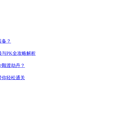
装备？
与PK全攻略解析
少颗渡劫丹？
带你轻松通关