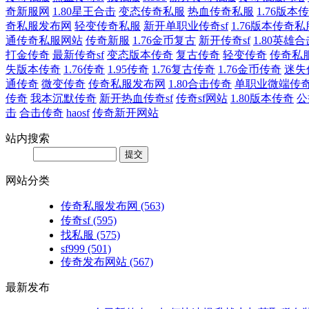
奇新服网
1.80星王合击
变态传奇私服
热血传奇私服
1.76版本传
奇私服发布网
轻变传奇私服
新开单职业传奇sf
1.76版本传奇私
通传奇私服网站
传奇新服
1.76金币复古
新开传奇sf
1.80英雄合
打金传奇
最新传奇sf
变态版本传奇
复古传奇
轻变传奇
传奇私
失版本传奇
1.76传奇
1.95传奇
1.76复古传奇
1.76金币传奇
迷失
通传奇
微变传奇
传奇私服发布网
1.80合击传奇
单职业微端传
传奇
我本沉默传奇
新开热血传奇sf
传奇sf网站
1.80版本传奇
公
击
合击传奇
haosf
传奇新开网站
站内搜索
网站分类
传奇私服发布网
(563)
传奇sf
(595)
找私服
(575)
sf999
(501)
传奇发布网站
(567)
最新发布