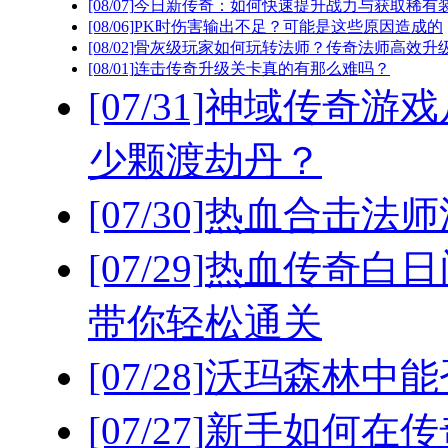
[08/07]
今日新传奇：如何快速提升战力与获取稀有
[08/06]
PK时伤害输出不足？可能是这些原因造成的
[08/02]
骨灰级玩家如何玩转法师？传奇法师高效升级
[08/01]
连击传奇升级关卡真的有那么难吗？
[07/31]
神域传奇游戏
少颗渡劫丹？
[07/30]
热血合击法师
[07/29]
热血传奇白日
带你轻松通关
[07/28]
沃玛森林中能
[07/27]
新手如何在传