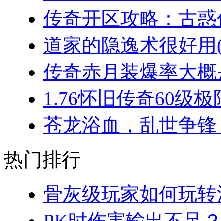
传奇开区攻略：古惑仔
道家的隐逸术很好用(2
传奇赤月装爆率大概是
1.76怀旧传奇60级极
苍龙浴血，乱世争锋：
热门排行
骨灰级玩家如何玩转法
PK时伤害输出不足？