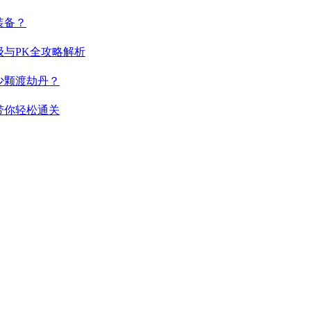
装备？
与PK全攻略解析
少颗渡劫丹？
带你轻松通关