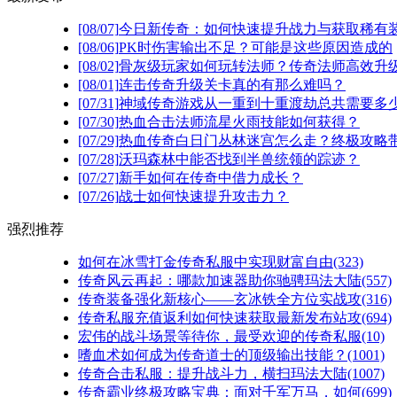
[08/07]
今日新传奇：如何快速提升战力与获取稀有
[08/06]
PK时伤害输出不足？可能是这些原因造成的
[08/02]
骨灰级玩家如何玩转法师？传奇法师高效升级
[08/01]
连击传奇升级关卡真的有那么难吗？
[07/31]
神域传奇游戏从一重到十重渡劫总共需要多
[07/30]
热血合击法师流星火雨技能如何获得？
[07/29]
热血传奇白日门丛林迷宫怎么走？终极攻略
[07/28]
沃玛森林中能否找到半兽统领的踪迹？
[07/27]
新手如何在传奇中借力成长？
[07/26]
战士如何快速提升攻击力？
强烈推荐
如何在冰雪打金传奇私服中实现财富自由(323)
传奇风云再起：哪款加速器助你驰骋玛法大陆(557)
传奇装备强化新核心——玄冰铁全方位实战攻(316)
传奇私服充值返利如何快速获取最新发布站攻(694)
宏伟的战斗场景等待你，最受欢迎的传奇私服(10)
嗜血术如何成为传奇道士的顶级输出技能？(1001)
传奇合击私服：提升战斗力，横扫玛法大陆(1007)
传奇霸业终极攻略宝典：面对千军万马，如何(699)