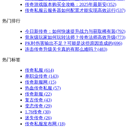
传奇游戏版本购买全攻略：2025年最新安(352)
传奇私服云服务器如何配置才能实现高效运行(537)
热门排行
今日新传奇：如何快速提升战力与获取稀有装(792)
骨灰级玩家如何玩转法师？传奇法师高效升级(773)
PK时伤害输出不足？可能是这些原因造成的(696)
连击传奇升级关卡真的有那么难吗？(483)
热门标签
传奇私服
(614)
单职业传奇
(143)
传奇新服网
(15)
热血传奇私服
(57)
传奇新服
(22)
复古传奇
(43)
变态传奇
(29)
1.76传奇
(30)
迷失传奇
(26)
传奇私服发布网
(18)