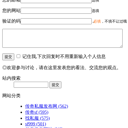
选填
您的网站
选填
验证的码
必填
，不填不让过哦
记住我,下次回复时不用重新输入个人信息
◎欢迎参与讨论，请在这里发表您的看法、交流您的观点。
站内搜索
网站分类
传奇私服发布网
(562)
传奇sf
(595)
找私服
(575)
sf999
(501)