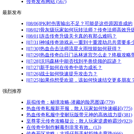
传奇发布网站
(567)
最新发布
[08/06]
PK时伤害输出不足？可能是这些原因造成的
[08/02]
骨灰级玩家如何玩转法师？传奇法师高效升级
[08/01]
连击传奇升级关卡真的有那么难吗？
[07/31]
神域传奇游戏从一重到十重渡劫总共需要多
[07/30]
热血合击法师流星火雨技能如何获得？
[07/29]
热血传奇白日门丛林迷宫怎么走？终极攻略
[07/28]
沃玛森林中能否找到半兽统领的踪迹？
[07/27]
新手如何在传奇中借力成长？
[07/26]
战士如何快速提升攻击力？
[07/25]
如果你想受欢迎，该如何快速结交更多朋友
强烈推荐
辰拟传奇：秘境攻略-潜藏的险恶图谋(779)
热血传奇私服新开服，散人玩家如何快速崛起(775)
热血传奇私服中变耐玩版带元神的高效战力提(381)
至尊零元传奇攻略疑云：散人玩家逆袭称霸沙(923)
在传奇中制作解毒剂非常有效。(13)
传奇开区攻略：古惑仔新手村拒绝走弯路(666)