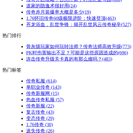
道家的隐逸术很好用(24)
传奇赤月装爆率大概是多少(19)
1.76怀旧传奇60级极限进阶：快速登顶(463)
苍龙浴血，乱世争锋：揭开乱世风云传奇秘辛(527)
热门排行
骨灰级玩家如何玩转法师？传奇法师高效升级(773)
PK时伤害输出不足？可能是这些原因造成的(696)
连击传奇升级关卡真的有那么难吗？(483)
热门标签
传奇私服
(614)
单职业传奇
(143)
传奇新服网
(15)
热血传奇私服
(57)
传奇新服
(22)
复古传奇
(43)
变态传奇
(29)
1.76传奇
(30)
迷失传奇
(26)