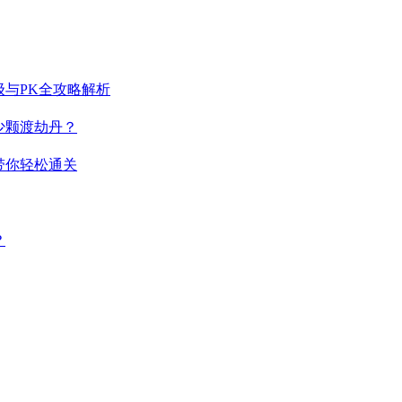
与PK全攻略解析
少颗渡劫丹？
带你轻松通关
？