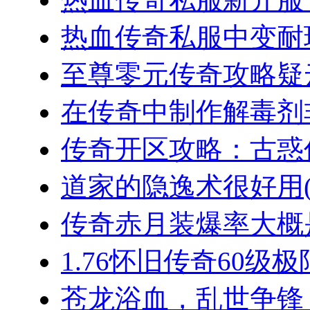
热血传奇私服中变耐玩
至尊零元传奇攻略疑云
在传奇中制作解毒剂非
传奇开区攻略：古惑仔
道家的隐逸术很好用(2
传奇赤月装爆率大概是
1.76怀旧传奇60级极
苍龙浴血，乱世争锋：