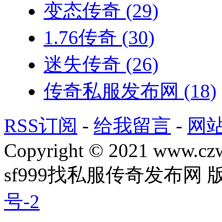
变态传奇
(29)
1.76传奇
(30)
迷失传奇
(26)
传奇私服发布网
(18)
RSS订阅
-
给我留言
-
网
Copyright © 2021 www.czwg
sf999找私服传奇发布网
号-2