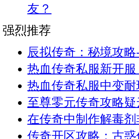
友？
强烈推荐
辰拟传奇：秘境攻略-
热血传奇私服新开服，
热血传奇私服中变耐玩
至尊零元传奇攻略疑云
在传奇中制作解毒剂非
传奇开区攻略：古惑仔