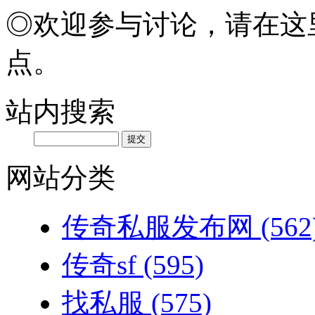
◎欢迎参与讨论，请在这
点。
站内搜索
网站分类
传奇私服发布网
(562
传奇sf
(595)
找私服
(575)