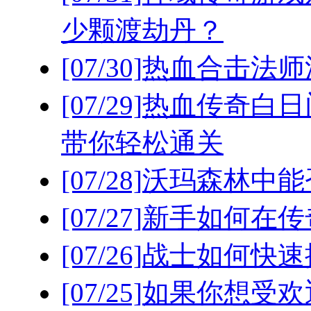
少颗渡劫丹？
[07/30]
热血合击法师
[07/29]
热血传奇白日
带你轻松通关
[07/28]
沃玛森林中能
[07/27]
新手如何在传
[07/26]
战士如何快速
[07/25]
如果你想受欢