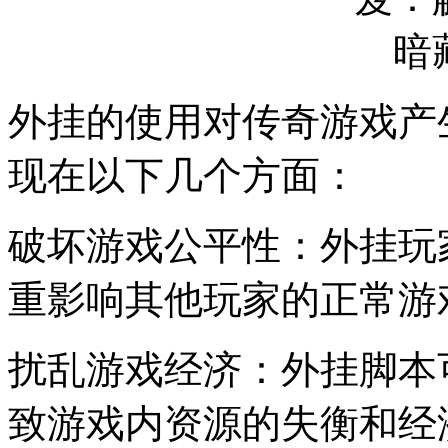
外挂的使用对传奇游戏产
现在以下几个方面：
破坏游戏公平性：外挂玩
重影响其他玩家的正常游
扰乱游戏经济：外挂脚本
致游戏内资源的失衡和经