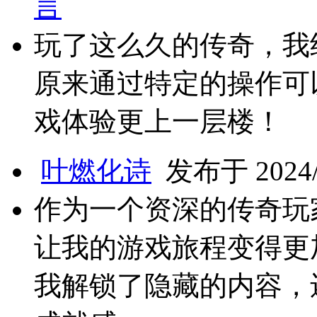
言
玩了这么久的传奇，我
原来通过特定的操作可
戏体验更上一层楼！
叶燃化诗
发布于 2024/1
作为一个资深的传奇玩
让我的游戏旅程变得更
我解锁了隐藏的内容，