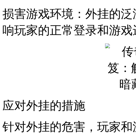
损害游戏环境：外挂的泛
响玩家的正常登录和游戏
应对外挂的措施
针对外挂的危害，玩家和