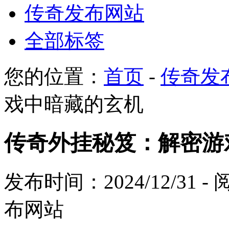
传奇发布网站
全部标签
您的位置：
首页
-
传奇发
戏中暗藏的玄机
传奇外挂秘笈：解密游
发布时间：2024/12/31 
布网站