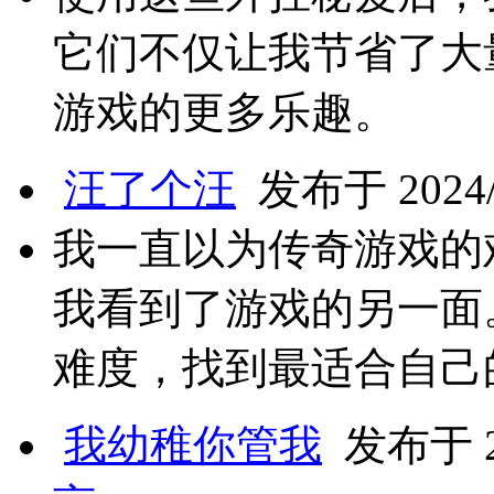
它们不仅让我节省了大
游戏的更多乐趣。
汪了个汪
发布于 2024/1
我一直以为传奇游戏的
我看到了游戏的另一面
难度，找到最适合自己
我幼稚你管我
发布于 20