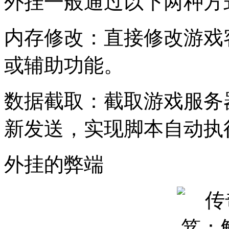
外挂一般通过以下两种方
内存修改：直接修改游戏
或辅助功能。
数据截取：截取游戏服务
新发送，实现脚本自动执
外挂的弊端