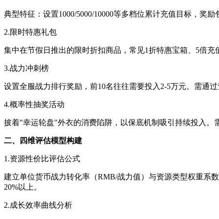
典型特征：设置1000/5000/10000等多档位累计充值目
2.限时特惠礼包
集中在节假日推出的限时折扣商品，常见1折特惠宝箱、5倍充值
3.战力冲刺榜
设置全服战力排行奖励，前10名往往需要投入2-5万元。需通
4.概率性抽奖活动
披着"幸运轮盘"外衣的消费陷阱，以保底机制吸引持续投入。
二、四维评估模型构建
1.资源性价比评估公式
建立单位货币战力转化率（RMB/战力值）与资源类型权重系
20%以上。
2.成长效率曲线分析