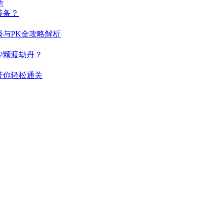
析
装备？
与PK全攻略解析
少颗渡劫丹？
带你轻松通关