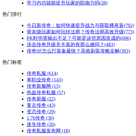
学习内功就能提升玩家的防御力吗(28)
热门排行
今日新传奇：如何快速提升战力与获取稀有装(792)
骨灰级玩家如何玩转法师？传奇法师高效升级(773)
PK时伤害输出不足？可能是这些原因造成的(696)
连击传奇升级关卡真的有那么难吗？(483)
传奇SF怎么打装备最快？高效刷装攻略全解(303)
热门标签
传奇私服
(614)
单职业传奇
(143)
传奇新服网
(15)
热血传奇私服
(57)
传奇新服
(22)
复古传奇
(43)
变态传奇
(29)
1.76传奇
(30)
迷失传奇
(26)
传奇私服发布网
(18)