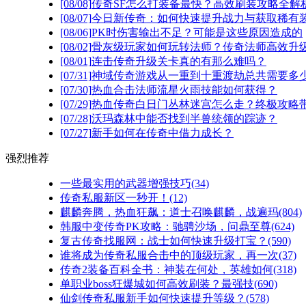
[08/08]
传奇SF怎么打装备最快？高效刷装攻略全解
[08/07]
今日新传奇：如何快速提升战力与获取稀有
[08/06]
PK时伤害输出不足？可能是这些原因造成的
[08/02]
骨灰级玩家如何玩转法师？传奇法师高效升级
[08/01]
连击传奇升级关卡真的有那么难吗？
[07/31]
神域传奇游戏从一重到十重渡劫总共需要多
[07/30]
热血合击法师流星火雨技能如何获得？
[07/29]
热血传奇白日门丛林迷宫怎么走？终极攻略
[07/28]
沃玛森林中能否找到半兽统领的踪迹？
[07/27]
新手如何在传奇中借力成长？
强烈推荐
一些最实用的武器增强技巧(34)
传奇私服新区一秒开！(12)
麒麟奔腾，热血狂飙：道士召唤麒麟，战遍玛(804)
韩服中变传奇PK攻略：驰骋沙场，问鼎至尊(624)
复古传奇找服网：战士如何快速升级打宝？(590)
谁将成为传奇私服合击中的顶级玩家，再一次(37)
传奇2装备百科全书：神装在何处，英雄如何(318)
单职业boss狂爆城如何高效刷装？最强技(690)
仙剑传奇私服新手如何快速提升等级？(578)