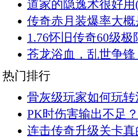
道家的隐逸术很好用(2
传奇赤月装爆率大概是
1.76怀旧传奇60级极
苍龙浴血，乱世争锋：
热门排行
骨灰级玩家如何玩转法
PK时伤害输出不足？
连击传奇升级关卡真的