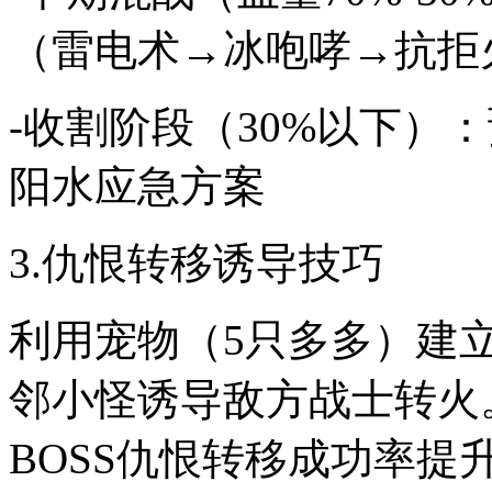
（雷电术→冰咆哮→抗拒
-收割阶段（30%以下）
阳水应急方案
3.仇恨转移诱导技巧
利用宠物（5只多多）建
邻小怪诱导敌方战士转火
BOSS仇恨转移成功率提升