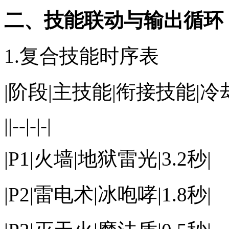
二、技能联动与输出循环
1.复合技能时序表
|阶段|主技能|衔接技能|冷
||--|-|-|
|P1|火墙|地狱雷光|3.2秒|
|P2|雷电术|冰咆哮|1.8秒|