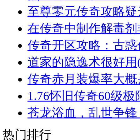
至尊零元传奇攻略疑云
在传奇中制作解毒剂非
传奇开区攻略：古惑仔
道家的隐逸术很好用(2
传奇赤月装爆率大概是
1.76怀旧传奇60级极
苍龙浴血，乱世争锋：
热门排行