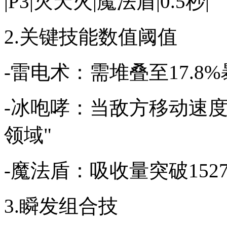
|P3|灭天火|魔法盾|0.5秒|
2.关键技能数值阈值
-雷电术：需堆叠至17.8
-冰咆哮：当敌方移动速度
领域"
-魔法盾：吸收量突破152
3.瞬发组合技