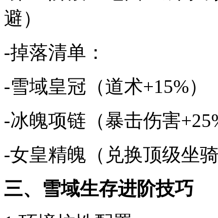
避）
-掉落清单：
-雪域皇冠（道术+15%）
-冰魄项链（暴击伤害+25
-女皇精魄（兑换顶级坐
三、雪域生存进阶技巧