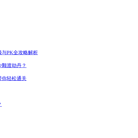
与PK全攻略解析
少颗渡劫丹？
带你轻松通关
？