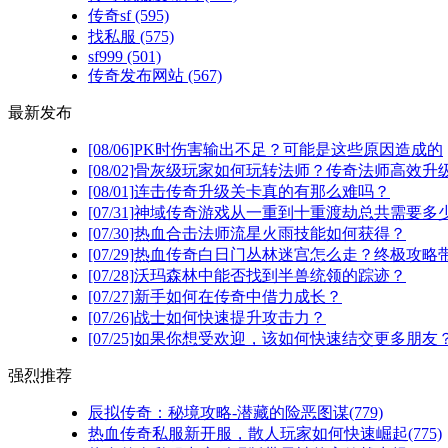
传奇sf
(595)
找私服
(575)
sf999
(501)
传奇发布网站
(567)
最新发布
[08/06]
PK时伤害输出不足？可能是这些原因造成的
[08/02]
骨灰级玩家如何玩转法师？传奇法师高效升级
[08/01]
连击传奇升级关卡真的有那么难吗？
[07/31]
神域传奇游戏从一重到十重渡劫总共需要多
[07/30]
热血合击法师流星火雨技能如何获得？
[07/29]
热血传奇白日门丛林迷宫怎么走？终极攻略
[07/28]
沃玛森林中能否找到半兽统领的踪迹？
[07/27]
新手如何在传奇中借力成长？
[07/26]
战士如何快速提升攻击力？
[07/25]
如果你想受欢迎，该如何快速结交更多朋友
强烈推荐
辰拟传奇：秘境攻略-潜藏的险恶图谋(779)
热血传奇私服新开服，散人玩家如何快速崛起(775)