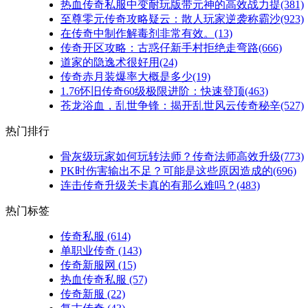
热血传奇私服中变耐玩版带元神的高效战力提(381)
至尊零元传奇攻略疑云：散人玩家逆袭称霸沙(923)
在传奇中制作解毒剂非常有效。(13)
传奇开区攻略：古惑仔新手村拒绝走弯路(666)
道家的隐逸术很好用(24)
传奇赤月装爆率大概是多少(19)
1.76怀旧传奇60级极限进阶：快速登顶(463)
苍龙浴血，乱世争锋：揭开乱世风云传奇秘辛(527)
热门排行
骨灰级玩家如何玩转法师？传奇法师高效升级(773)
PK时伤害输出不足？可能是这些原因造成的(696)
连击传奇升级关卡真的有那么难吗？(483)
热门标签
传奇私服
(614)
单职业传奇
(143)
传奇新服网
(15)
热血传奇私服
(57)
传奇新服
(22)