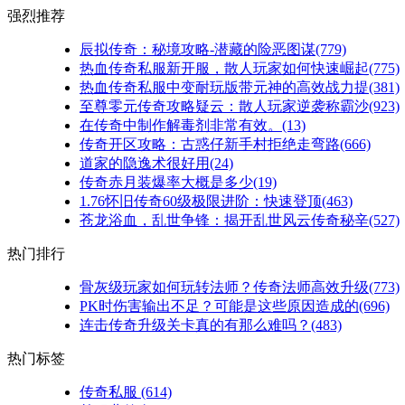
强烈推荐
辰拟传奇：秘境攻略-潜藏的险恶图谋(779)
热血传奇私服新开服，散人玩家如何快速崛起(775)
热血传奇私服中变耐玩版带元神的高效战力提(381)
至尊零元传奇攻略疑云：散人玩家逆袭称霸沙(923)
在传奇中制作解毒剂非常有效。(13)
传奇开区攻略：古惑仔新手村拒绝走弯路(666)
道家的隐逸术很好用(24)
传奇赤月装爆率大概是多少(19)
1.76怀旧传奇60级极限进阶：快速登顶(463)
苍龙浴血，乱世争锋：揭开乱世风云传奇秘辛(527)
热门排行
骨灰级玩家如何玩转法师？传奇法师高效升级(773)
PK时伤害输出不足？可能是这些原因造成的(696)
连击传奇升级关卡真的有那么难吗？(483)
热门标签
传奇私服
(614)