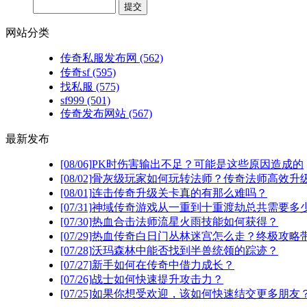
网站分类
传奇私服发布网
(562)
传奇sf
(595)
找私服
(575)
sf999
(501)
传奇发布网站
(567)
最新发布
[08/06]
PK时伤害输出不足？可能是这些原因造成的
[08/02]
骨灰级玩家如何玩转法师？传奇法师高效升级
[08/01]
连击传奇升级关卡真的有那么难吗？
[07/31]
神域传奇游戏从一重到十重渡劫总共需要多
[07/30]
热血合击法师流星火雨技能如何获得？
[07/29]
热血传奇白日门丛林迷宫怎么走？终极攻略
[07/28]
沃玛森林中能否找到半兽统领的踪迹？
[07/27]
新手如何在传奇中借力成长？
[07/26]
战士如何快速提升攻击力？
[07/25]
如果你想受欢迎，该如何快速结交更多朋友