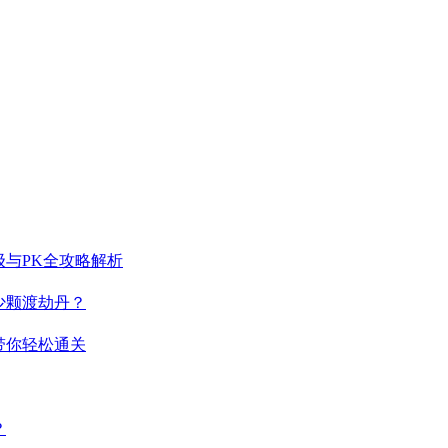
与PK全攻略解析
少颗渡劫丹？
带你轻松通关
？