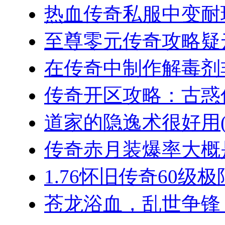
热血传奇私服中变耐玩
至尊零元传奇攻略疑云
在传奇中制作解毒剂非
传奇开区攻略：古惑仔
道家的隐逸术很好用(2
传奇赤月装爆率大概是
1.76怀旧传奇60级极
苍龙浴血，乱世争锋：