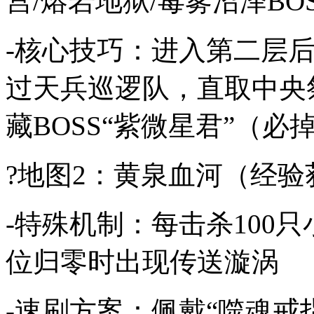
宫/熔岩地狱/毒雾沼泽BO
-核心技巧：进入第二层后
过天兵巡逻队，直取中央
藏BOSS“紫微星君”（必
?地图2：黄泉血河（经验
-特殊机制：每击杀100
位归零时出现传送漩涡
-速刷方案：佩戴“噬魂戒