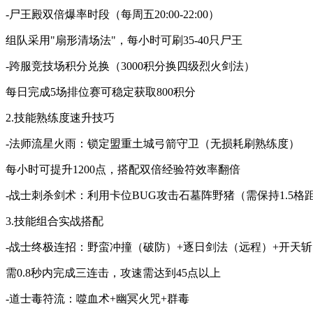
-尸王殿双倍爆率时段（每周五20:00-22:00）
组队采用"扇形清场法"，每小时可刷35-40只尸王
-跨服竞技场积分兑换（3000积分换四级烈火剑法）
每日完成5场排位赛可稳定获取800积分
2.技能熟练度速升技巧
-法师流星火雨：锁定盟重土城弓箭守卫（无损耗刷熟练度）
每小时可提升1200点，搭配双倍经验符效率翻倍
-战士刺杀剑术：利用卡位BUG攻击石墓阵野猪（需保持1.5格
3.技能组合实战搭配
-战士终极连招：野蛮冲撞（破防）+逐日剑法（远程）+开天
需0.8秒内完成三连击，攻速需达到45点以上
-道士毒符流：噬血术+幽冥火咒+群毒