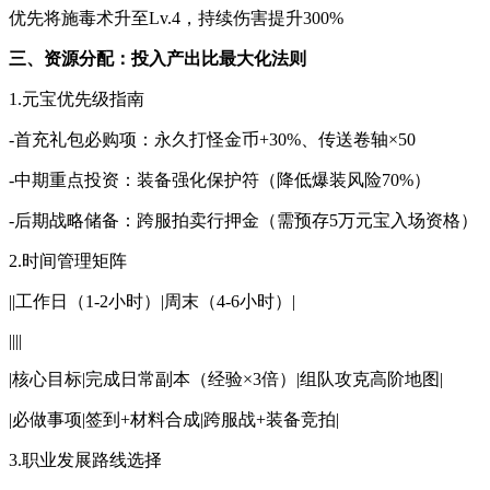
优先将施毒术升至Lv.4，持续伤害提升300%
三、资源分配：投入产出比最大化法则
1.元宝优先级指南
-首充礼包必购项：永久打怪金币+30%、传送卷轴×50
-中期重点投资：装备强化保护符（降低爆装风险70%）
-后期战略储备：跨服拍卖行押金（需预存5万元宝入场资格）
2.时间管理矩阵
||工作日（1-2小时）|周末（4-6小时）|
||||
|核心目标|完成日常副本（经验×3倍）|组队攻克高阶地图|
|必做事项|签到+材料合成|跨服战+装备竞拍|
3.职业发展路线选择