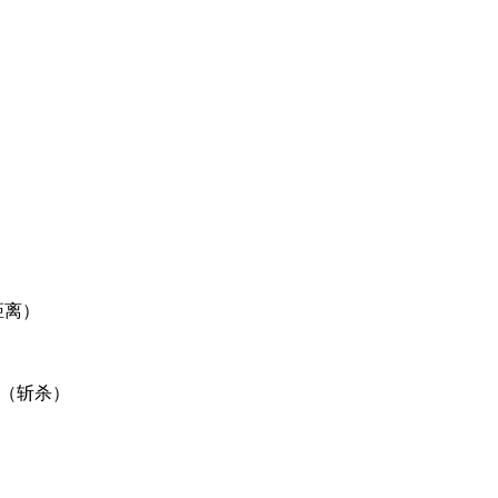
距离）
斩（斩杀）