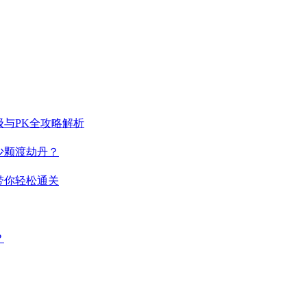
与PK全攻略解析
少颗渡劫丹？
带你轻松通关
？