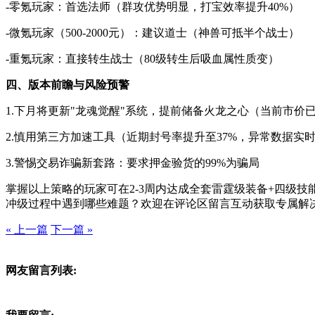
-零氪玩家：首选法师（群攻优势明显，打宝效率提升40%）
-微氪玩家（500-2000元）：建议道士（神兽可抵半个战士）
-重氪玩家：直接转生战士（80级转生后吸血属性质变）
四、版本前瞻与风险预警
1.下月将更新"龙魂觉醒"系统，提前储备火龙之心（当前市价已
2.慎用第三方加速工具（近期封号率提升至37%，异常数据实
3.警惕交易诈骗新套路：要求押金验货的99%为骗局
掌握以上策略的玩家可在2-3周内达成全套雷霆级装备+四级技能
冲级过程中遇到哪些难题？欢迎在评论区留言互动获取专属解
« 上一篇
下一篇 »
网友留言列表: