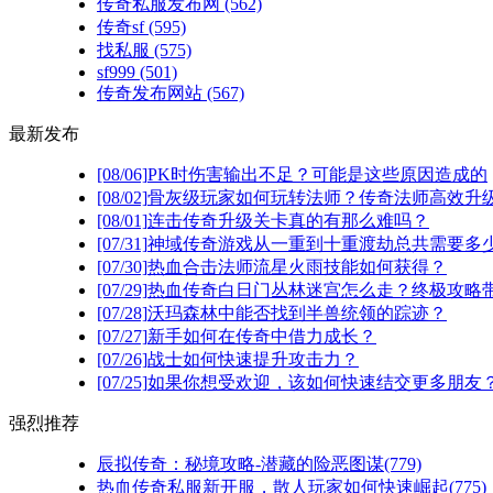
传奇私服发布网
(562)
传奇sf
(595)
找私服
(575)
sf999
(501)
传奇发布网站
(567)
最新发布
[08/06]
PK时伤害输出不足？可能是这些原因造成的
[08/02]
骨灰级玩家如何玩转法师？传奇法师高效升级
[08/01]
连击传奇升级关卡真的有那么难吗？
[07/31]
神域传奇游戏从一重到十重渡劫总共需要多
[07/30]
热血合击法师流星火雨技能如何获得？
[07/29]
热血传奇白日门丛林迷宫怎么走？终极攻略
[07/28]
沃玛森林中能否找到半兽统领的踪迹？
[07/27]
新手如何在传奇中借力成长？
[07/26]
战士如何快速提升攻击力？
[07/25]
如果你想受欢迎，该如何快速结交更多朋友
强烈推荐
辰拟传奇：秘境攻略-潜藏的险恶图谋(779)
热血传奇私服新开服，散人玩家如何快速崛起(775)