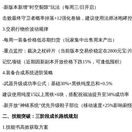
-新版本新增"时空裂隙"玩法（每周三/日开启）
击败最终守卫者概率掉落+12强化卷轴，建议使用法师冰咆哮
3.交易行物价波动规律
-每周一装备价格低谷期扫货（玩家集中出售周末产出）
-重点监控：裁决之杖碎片（当前版本交易价稳定在2800元宝/
记忆项链（近期因新副本开放价格下跌15%，可逢低囤积）
4.装备合成系统进阶策略
-武器升级成功率公式：基础30%+黑铁纯度总和×0.5%
建议使用纯度15以上黑铁×6块，搭配祝福油提升至58%成功率
-新开放"神铸系统"优先升级鞋子部位（移动速度+25%影响刷
二、技能突破：三阶段成长路线规划
1.技能书高效获取方案