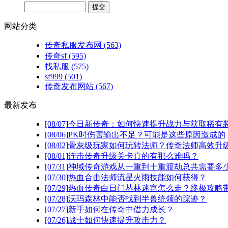
网站分类
传奇私服发布网
(563)
传奇sf
(595)
找私服
(575)
sf999
(501)
传奇发布网站
(567)
最新发布
[08/07]
今日新传奇：如何快速提升战力与获取稀有
[08/06]
PK时伤害输出不足？可能是这些原因造成的
[08/02]
骨灰级玩家如何玩转法师？传奇法师高效升级
[08/01]
连击传奇升级关卡真的有那么难吗？
[07/31]
神域传奇游戏从一重到十重渡劫总共需要多
[07/30]
热血合击法师流星火雨技能如何获得？
[07/29]
热血传奇白日门丛林迷宫怎么走？终极攻略
[07/28]
沃玛森林中能否找到半兽统领的踪迹？
[07/27]
新手如何在传奇中借力成长？
[07/26]
战士如何快速提升攻击力？