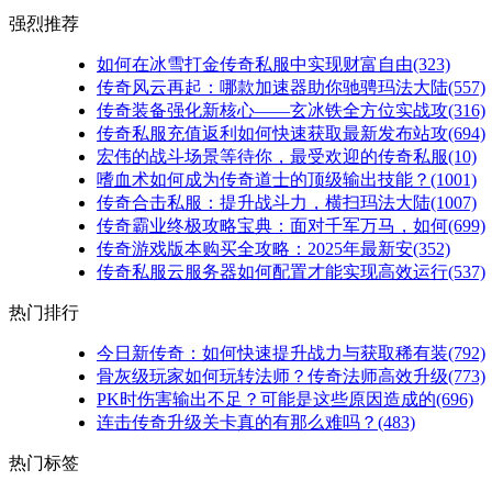
强烈推荐
如何在冰雪打金传奇私服中实现财富自由(323)
传奇风云再起：哪款加速器助你驰骋玛法大陆(557)
传奇装备强化新核心——玄冰铁全方位实战攻(316)
传奇私服充值返利如何快速获取最新发布站攻(694)
宏伟的战斗场景等待你，最受欢迎的传奇私服(10)
嗜血术如何成为传奇道士的顶级输出技能？(1001)
传奇合击私服：提升战斗力，横扫玛法大陆(1007)
传奇霸业终极攻略宝典：面对千军万马，如何(699)
传奇游戏版本购买全攻略：2025年最新安(352)
传奇私服云服务器如何配置才能实现高效运行(537)
热门排行
今日新传奇：如何快速提升战力与获取稀有装(792)
骨灰级玩家如何玩转法师？传奇法师高效升级(773)
PK时伤害输出不足？可能是这些原因造成的(696)
连击传奇升级关卡真的有那么难吗？(483)
热门标签