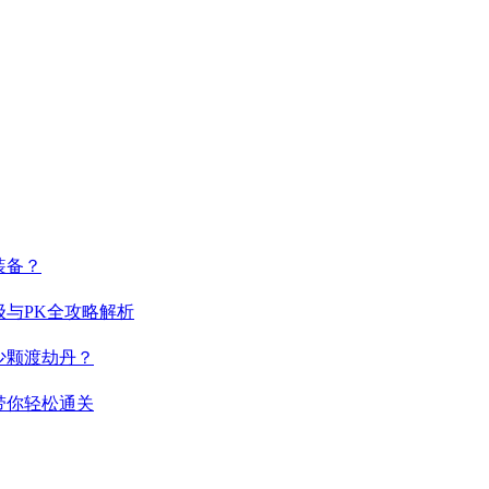
装备？
与PK全攻略解析
少颗渡劫丹？
带你轻松通关