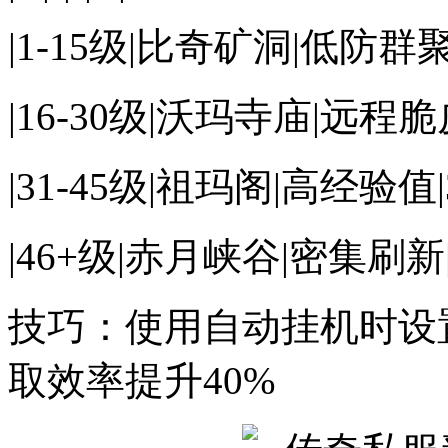
|1-15级|比奇矿洞|低防群聚
|16-30级|沃玛寺庙|远程脆皮
|31-45级|祖玛阁|高经验值|
|46+级|赤月峡谷|密集刷新|
技巧：使用自动挂机时设
取效率提升40%