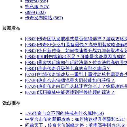
传奇sf
(596)
找私服
(575)
sf999
(502)
传奇发布网站
(567)
最新发布
[08/09]
传奇团队发展模式是否值得选择？游戏攻略
[08/08]
传奇SF怎么打装备最快？高效刷装攻略全解
[08/07]
今日新传奇：如何快速提升战力与获取稀有
[08/06]
PK时伤害输出不足？可能是这些原因造成的
[08/02]
骨灰级玩家如何玩转法师？传奇法师高效升级
[08/01]
连击传奇升级关卡真的有那么难吗？
[07/31]
神域传奇游戏从一重到十重渡劫总共需要多
[07/30]
热血合击法师流星火雨技能如何获得？
[07/29]
热血传奇白日门丛林迷宫怎么走？终极攻略
[07/28]
沃玛森林中能否找到半兽统领的踪迹？
强烈推荐
1.95传奇与众不同的特戒有什么属性(14)
中变合击传奇新服攻略：如何快速提升等级和(521)
问鼎天下，传奇卡位巅峰之路：亟需高手指点(786)