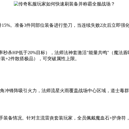
功率提升15%。准备3件同部位装备进行垫刀，当连续失败2次后立
。
秒杀HP低于20%目标），法师法神套激活"能量共鸣"（魔法盾
套装+2件散搭极品），可突破属性上限。
成三角冲锋阵吸引火力，法师流星火雨覆盖战场中心区域，道士毒
查对手装备情况。针对主流雷炎套装玩家，全员佩戴魔血石+护身符