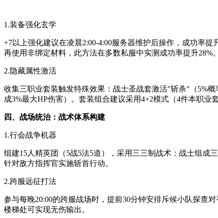
1.装备强化玄学
+7以上强化建议在凌晨2:00-4:00服务器维护后操作，成
再使用非绑定材料，此方法在多数私服中实测成功率提升28%
2.隐藏属性激活
收集三职业套装触发特殊效果：战士圣战套激活"斩杀"（5%概率
成3%最大HP伤害）。套装组合建议采用4+2模式（4件本职业
四、战场统治：战术体系构建
1.行会战争机器
组建15人精英团（5战5法5道），采用三三制战术：战士组
针对敌方指挥官实施斩首行动。
2.跨服远征打法
参与每晚20:00的跨服战场时，提前30分钟安排斥候小队探
楼梯处可实现无伤输出。