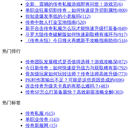
全新、震撼的传奇私服游戏即将问世！游戏完(6)
单职业狂暴切割传奇，如何快速提升切割属性(800)
你知道爆发率低的小老板吗(112)
传奇中散人打金宝地指南(520)
新开合击传奇私服怎么玩才能快速升级打装备(849)
斗罗大陆传奇破解版如何快速刷取稀有魂环与(917)
《传奇永恒》今日烽火再燃新手攻略指南助你(516)
热门排行
传奇团队发展模式是否值得选择？游戏攻略深(872)
今日新传奇：如何快速提升战力与获取稀有装(792)
骨灰级玩家如何玩转法师？传奇法师高效升级(773)
PK时伤害输出不足？可能是这些原因造成的(696)
连击传奇升级关卡真的有那么难吗？(483)
传奇SF怎么打装备最快？高效刷装攻略全解(303)
热门标签
传奇私服
(615)
单职业传奇
(143)
传奇新服网
(15)