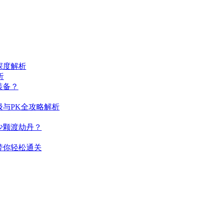
深度解析
析
装备？
与PK全攻略解析
少颗渡劫丹？
带你轻松通关