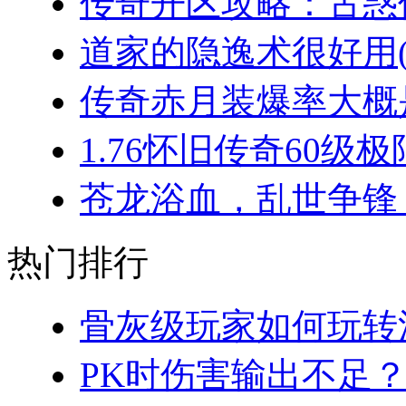
传奇开区攻略：古惑仔
道家的隐逸术很好用(2
传奇赤月装爆率大概是
1.76怀旧传奇60级极
苍龙浴血，乱世争锋：
热门排行
骨灰级玩家如何玩转法
PK时伤害输出不足？