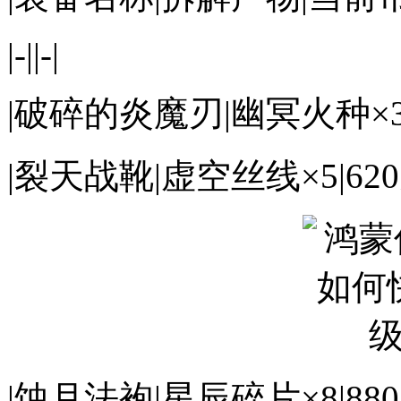
|-||-|
|破碎的炎魔刃|幽冥火种×3|
|裂天战靴|虚空丝线×5|62
|蚀月法袍|星辰碎片×8|88