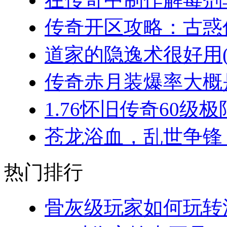
传奇开区攻略：古惑仔
道家的隐逸术很好用(2
传奇赤月装爆率大概是
1.76怀旧传奇60级极
苍龙浴血，乱世争锋：
热门排行
骨灰级玩家如何玩转法