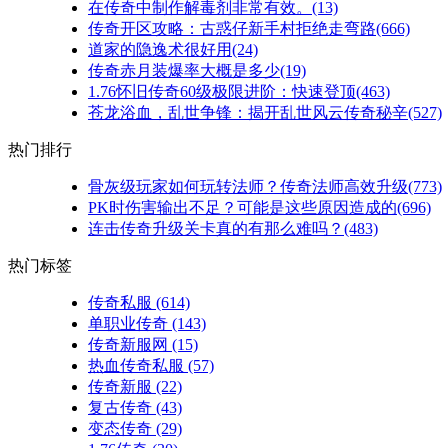
在传奇中制作解毒剂非常有效。(13)
传奇开区攻略：古惑仔新手村拒绝走弯路(666)
道家的隐逸术很好用(24)
传奇赤月装爆率大概是多少(19)
1.76怀旧传奇60级极限进阶：快速登顶(463)
苍龙浴血，乱世争锋：揭开乱世风云传奇秘辛(527)
热门排行
骨灰级玩家如何玩转法师？传奇法师高效升级(773)
PK时伤害输出不足？可能是这些原因造成的(696)
连击传奇升级关卡真的有那么难吗？(483)
热门标签
传奇私服
(614)
单职业传奇
(143)
传奇新服网
(15)
热血传奇私服
(57)
传奇新服
(22)
复古传奇
(43)
变态传奇
(29)