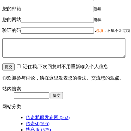
您的邮箱
选填
您的网站
选填
验证的码
必填
，不填不让过哦
记住我,下次回复时不用重新输入个人信息
◎欢迎参与讨论，请在这里发表您的看法、交流您的观点。
站内搜索
网站分类
传奇私服发布网
(562)
传奇sf
(595)
找私服
(575)