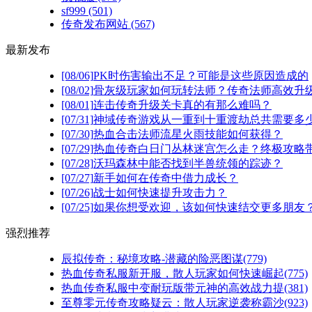
sf999
(501)
传奇发布网站
(567)
最新发布
[08/06]
PK时伤害输出不足？可能是这些原因造成的
[08/02]
骨灰级玩家如何玩转法师？传奇法师高效升级
[08/01]
连击传奇升级关卡真的有那么难吗？
[07/31]
神域传奇游戏从一重到十重渡劫总共需要多
[07/30]
热血合击法师流星火雨技能如何获得？
[07/29]
热血传奇白日门丛林迷宫怎么走？终极攻略
[07/28]
沃玛森林中能否找到半兽统领的踪迹？
[07/27]
新手如何在传奇中借力成长？
[07/26]
战士如何快速提升攻击力？
[07/25]
如果你想受欢迎，该如何快速结交更多朋友
强烈推荐
辰拟传奇：秘境攻略-潜藏的险恶图谋(779)
热血传奇私服新开服，散人玩家如何快速崛起(775)
热血传奇私服中变耐玩版带元神的高效战力提(381)
至尊零元传奇攻略疑云：散人玩家逆袭称霸沙(923)