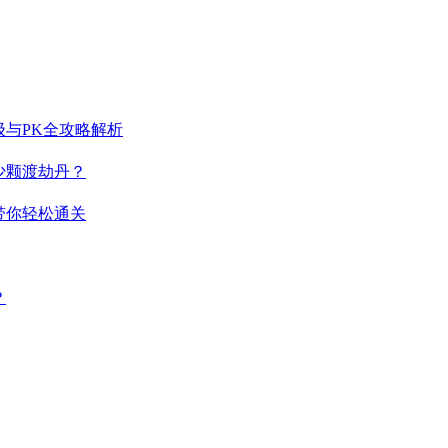
与PK全攻略解析
少颗渡劫丹？
带你轻松通关
？