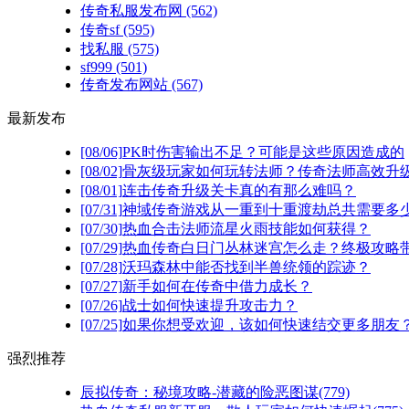
传奇私服发布网
(562)
传奇sf
(595)
找私服
(575)
sf999
(501)
传奇发布网站
(567)
最新发布
[08/06]
PK时伤害输出不足？可能是这些原因造成的
[08/02]
骨灰级玩家如何玩转法师？传奇法师高效升级
[08/01]
连击传奇升级关卡真的有那么难吗？
[07/31]
神域传奇游戏从一重到十重渡劫总共需要多
[07/30]
热血合击法师流星火雨技能如何获得？
[07/29]
热血传奇白日门丛林迷宫怎么走？终极攻略
[07/28]
沃玛森林中能否找到半兽统领的踪迹？
[07/27]
新手如何在传奇中借力成长？
[07/26]
战士如何快速提升攻击力？
[07/25]
如果你想受欢迎，该如何快速结交更多朋友
强烈推荐
辰拟传奇：秘境攻略-潜藏的险恶图谋(779)