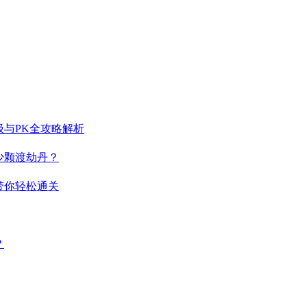
与PK全攻略解析
少颗渡劫丹？
带你轻松通关
？