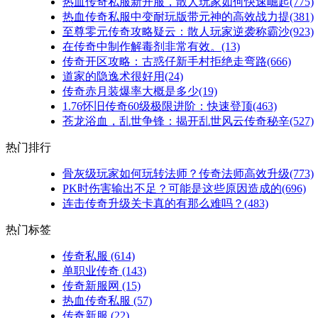
热血传奇私服新开服，散人玩家如何快速崛起(775)
热血传奇私服中变耐玩版带元神的高效战力提(381)
至尊零元传奇攻略疑云：散人玩家逆袭称霸沙(923)
在传奇中制作解毒剂非常有效。(13)
传奇开区攻略：古惑仔新手村拒绝走弯路(666)
道家的隐逸术很好用(24)
传奇赤月装爆率大概是多少(19)
1.76怀旧传奇60级极限进阶：快速登顶(463)
苍龙浴血，乱世争锋：揭开乱世风云传奇秘辛(527)
热门排行
骨灰级玩家如何玩转法师？传奇法师高效升级(773)
PK时伤害输出不足？可能是这些原因造成的(696)
连击传奇升级关卡真的有那么难吗？(483)
热门标签
传奇私服
(614)
单职业传奇
(143)
传奇新服网
(15)
热血传奇私服
(57)
传奇新服
(22)