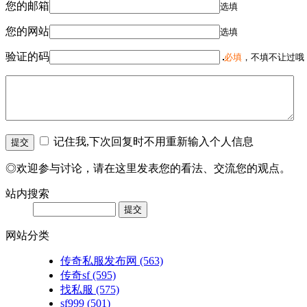
您的邮箱
选填
您的网站
选填
验证的码
必填
，不填不让过哦
记住我,下次回复时不用重新输入个人信息
◎欢迎参与讨论，请在这里发表您的看法、交流您的观点。
站内搜索
网站分类
传奇私服发布网
(563)
传奇sf
(595)
找私服
(575)
sf999
(501)