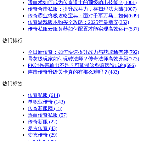
嗜血术如何成为传奇道士的顶级输出技能？(1001)
传奇合击私服：提升战斗力，横扫玛法大陆(1007)
传奇霸业终极攻略宝典：面对千军万马，如何(699)
传奇游戏版本购买全攻略：2025年最新安(352)
传奇私服云服务器如何配置才能实现高效运行(537)
热门排行
今日新传奇：如何快速提升战力与获取稀有装(792)
骨灰级玩家如何玩转法师？传奇法师高效升级(773)
PK时伤害输出不足？可能是这些原因造成的(696)
连击传奇升级关卡真的有那么难吗？(483)
热门标签
传奇私服
(614)
单职业传奇
(143)
传奇新服网
(15)
热血传奇私服
(57)
传奇新服
(22)
复古传奇
(43)
变态传奇
(29)