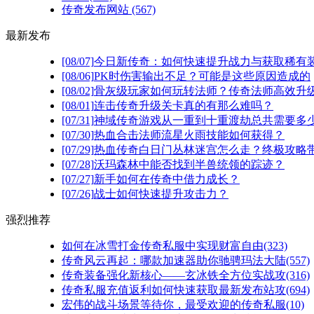
传奇发布网站
(567)
最新发布
[08/07]
今日新传奇：如何快速提升战力与获取稀有
[08/06]
PK时伤害输出不足？可能是这些原因造成的
[08/02]
骨灰级玩家如何玩转法师？传奇法师高效升级
[08/01]
连击传奇升级关卡真的有那么难吗？
[07/31]
神域传奇游戏从一重到十重渡劫总共需要多
[07/30]
热血合击法师流星火雨技能如何获得？
[07/29]
热血传奇白日门丛林迷宫怎么走？终极攻略
[07/28]
沃玛森林中能否找到半兽统领的踪迹？
[07/27]
新手如何在传奇中借力成长？
[07/26]
战士如何快速提升攻击力？
强烈推荐
如何在冰雪打金传奇私服中实现财富自由(323)
传奇风云再起：哪款加速器助你驰骋玛法大陆(557)
传奇装备强化新核心——玄冰铁全方位实战攻(316)
传奇私服充值返利如何快速获取最新发布站攻(694)
宏伟的战斗场景等待你，最受欢迎的传奇私服(10)