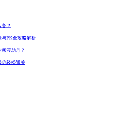
装备？
与PK全攻略解析
少颗渡劫丹？
带你轻松通关