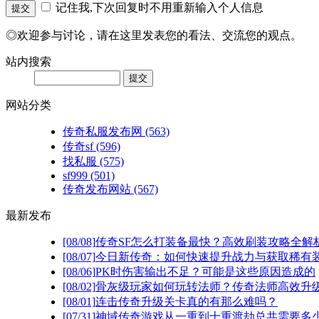
记住我,下次回复时不用重新输入个人信息
◎欢迎参与讨论，请在这里发表您的看法、交流您的观点。
站内搜索
网站分类
传奇私服发布网
(563)
传奇sf
(596)
找私服
(575)
sf999
(501)
传奇发布网站
(567)
最新发布
[08/08]
传奇SF怎么打装备最快？高效刷装攻略全解
[08/07]
今日新传奇：如何快速提升战力与获取稀有
[08/06]
PK时伤害输出不足？可能是这些原因造成的
[08/02]
骨灰级玩家如何玩转法师？传奇法师高效升级
[08/01]
连击传奇升级关卡真的有那么难吗？
[07/31]
神域传奇游戏从一重到十重渡劫总共需要多