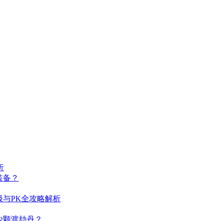
析
装备？
与PK全攻略解析
少颗渡劫丹？