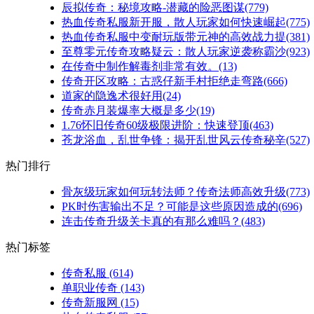
辰拟传奇：秘境攻略-潜藏的险恶图谋(779)
热血传奇私服新开服，散人玩家如何快速崛起(775)
热血传奇私服中变耐玩版带元神的高效战力提(381)
至尊零元传奇攻略疑云：散人玩家逆袭称霸沙(923)
在传奇中制作解毒剂非常有效。(13)
传奇开区攻略：古惑仔新手村拒绝走弯路(666)
道家的隐逸术很好用(24)
传奇赤月装爆率大概是多少(19)
1.76怀旧传奇60级极限进阶：快速登顶(463)
苍龙浴血，乱世争锋：揭开乱世风云传奇秘辛(527)
热门排行
骨灰级玩家如何玩转法师？传奇法师高效升级(773)
PK时伤害输出不足？可能是这些原因造成的(696)
连击传奇升级关卡真的有那么难吗？(483)
热门标签
传奇私服
(614)
单职业传奇
(143)
传奇新服网
(15)