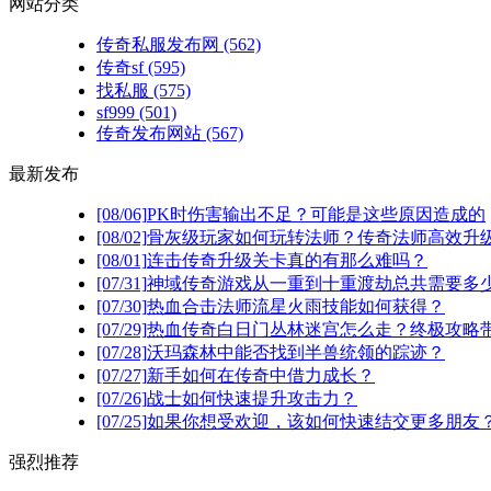
网站分类
传奇私服发布网
(562)
传奇sf
(595)
找私服
(575)
sf999
(501)
传奇发布网站
(567)
最新发布
[08/06]
PK时伤害输出不足？可能是这些原因造成的
[08/02]
骨灰级玩家如何玩转法师？传奇法师高效升级
[08/01]
连击传奇升级关卡真的有那么难吗？
[07/31]
神域传奇游戏从一重到十重渡劫总共需要多
[07/30]
热血合击法师流星火雨技能如何获得？
[07/29]
热血传奇白日门丛林迷宫怎么走？终极攻略
[07/28]
沃玛森林中能否找到半兽统领的踪迹？
[07/27]
新手如何在传奇中借力成长？
[07/26]
战士如何快速提升攻击力？
[07/25]
如果你想受欢迎，该如何快速结交更多朋友
强烈推荐