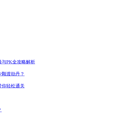
与PK全攻略解析
少颗渡劫丹？
带你轻松通关
？