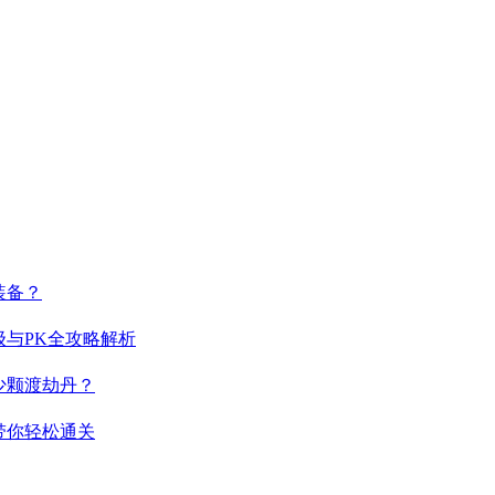
装备？
与PK全攻略解析
少颗渡劫丹？
带你轻松通关