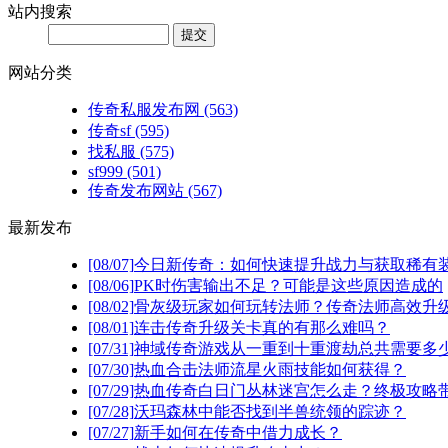
站内搜索
网站分类
传奇私服发布网
(563)
传奇sf
(595)
找私服
(575)
sf999
(501)
传奇发布网站
(567)
最新发布
[08/07]
今日新传奇：如何快速提升战力与获取稀有
[08/06]
PK时伤害输出不足？可能是这些原因造成的
[08/02]
骨灰级玩家如何玩转法师？传奇法师高效升级
[08/01]
连击传奇升级关卡真的有那么难吗？
[07/31]
神域传奇游戏从一重到十重渡劫总共需要多
[07/30]
热血合击法师流星火雨技能如何获得？
[07/29]
热血传奇白日门丛林迷宫怎么走？终极攻略
[07/28]
沃玛森林中能否找到半兽统领的踪迹？
[07/27]
新手如何在传奇中借力成长？