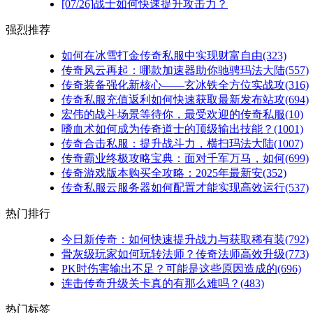
[07/26]
战士如何快速提升攻击力？
强烈推荐
如何在冰雪打金传奇私服中实现财富自由(323)
传奇风云再起：哪款加速器助你驰骋玛法大陆(557)
传奇装备强化新核心——玄冰铁全方位实战攻(316)
传奇私服充值返利如何快速获取最新发布站攻(694)
宏伟的战斗场景等待你，最受欢迎的传奇私服(10)
嗜血术如何成为传奇道士的顶级输出技能？(1001)
传奇合击私服：提升战斗力，横扫玛法大陆(1007)
传奇霸业终极攻略宝典：面对千军万马，如何(699)
传奇游戏版本购买全攻略：2025年最新安(352)
传奇私服云服务器如何配置才能实现高效运行(537)
热门排行
今日新传奇：如何快速提升战力与获取稀有装(792)
骨灰级玩家如何玩转法师？传奇法师高效升级(773)
PK时伤害输出不足？可能是这些原因造成的(696)
连击传奇升级关卡真的有那么难吗？(483)
热门标签