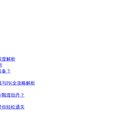
深度解析
析
装备？
与PK全攻略解析
少颗渡劫丹？
带你轻松通关