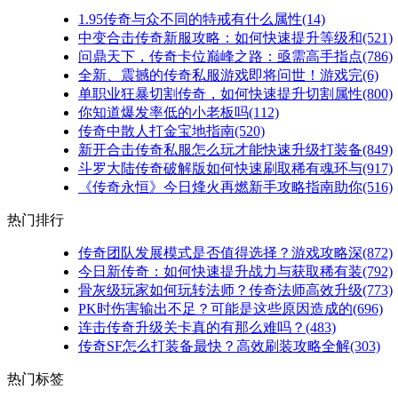
1.95传奇与众不同的特戒有什么属性(14)
中变合击传奇新服攻略：如何快速提升等级和(521)
问鼎天下，传奇卡位巅峰之路：亟需高手指点(786)
全新、震撼的传奇私服游戏即将问世！游戏完(6)
单职业狂暴切割传奇，如何快速提升切割属性(800)
你知道爆发率低的小老板吗(112)
传奇中散人打金宝地指南(520)
新开合击传奇私服怎么玩才能快速升级打装备(849)
斗罗大陆传奇破解版如何快速刷取稀有魂环与(917)
《传奇永恒》今日烽火再燃新手攻略指南助你(516)
热门排行
传奇团队发展模式是否值得选择？游戏攻略深(872)
今日新传奇：如何快速提升战力与获取稀有装(792)
骨灰级玩家如何玩转法师？传奇法师高效升级(773)
PK时伤害输出不足？可能是这些原因造成的(696)
连击传奇升级关卡真的有那么难吗？(483)
传奇SF怎么打装备最快？高效刷装攻略全解(303)
热门标签