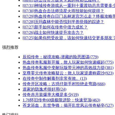
[08/01]
连击传奇升级关卡真的有那么难吗？
[07/31]
神域传奇游戏从一重到十重渡劫总共需要多
[07/30]
热血合击法师流星火雨技能如何获得？
[07/29]
热血传奇白日门丛林迷宫怎么走？终极攻略
[07/28]
沃玛森林中能否找到半兽统领的踪迹？
[07/27]
新手如何在传奇中借力成长？
[07/26]
战士如何快速提升攻击力？
[07/25]
如果你想受欢迎，该如何快速结交更多朋友
强烈推荐
辰拟传奇：秘境攻略-潜藏的险恶图谋(779)
热血传奇私服新开服，散人玩家如何快速崛起(775)
热血传奇私服中变耐玩版带元神的高效战力提(381)
至尊零元传奇攻略疑云：散人玩家逆袭称霸沙(923)
在传奇中制作解毒剂非常有效。(13)
传奇开区攻略：古惑仔新手村拒绝走弯路(666)
道家的隐逸术很好用(24)
传奇赤月装爆率大概是多少(19)
1.76怀旧传奇60级极限进阶：快速登顶(463)
苍龙浴血，乱世争锋：揭开乱世风云传奇秘辛(527)
热门排行