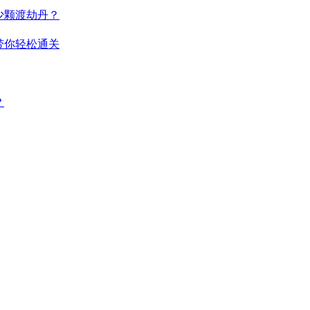
少颗渡劫丹？
带你轻松通关
？