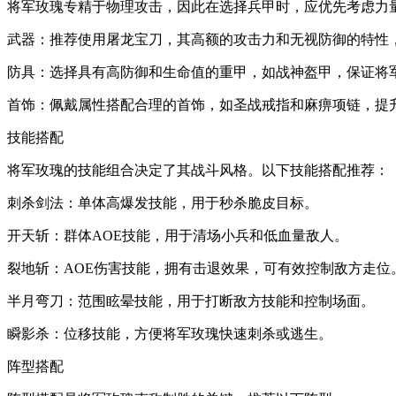
将军玫瑰专精于物理攻击，因此在选择兵甲时，应优先考虑力
武器：推荐使用屠龙宝刀，其高额的攻击力和无视防御的特性
防具：选择具有高防御和生命值的重甲，如战神盔甲，保证将
首饰：佩戴属性搭配合理的首饰，如圣战戒指和麻痹项链，提
技能搭配
将军玫瑰的技能组合决定了其战斗风格。以下技能搭配推荐：
刺杀剑法：单体高爆发技能，用于秒杀脆皮目标。
开天斩：群体AOE技能，用于清场小兵和低血量敌人。
裂地斩：AOE伤害技能，拥有击退效果，可有效控制敌方走位
半月弯刀：范围眩晕技能，用于打断敌方技能和控制场面。
瞬影杀：位移技能，方便将军玫瑰快速刺杀或逃生。
阵型搭配