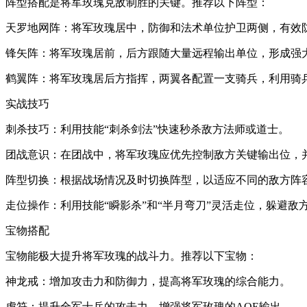
阵型搭配是将军玫瑰克敌制胜的关键。推荐以下阵型：
天罗地网阵：将军玫瑰居中，防御和法术单位护卫两侧，有效
锋矢阵：将军玫瑰居前，后方跟随大量远程输出单位，形成强
鹤翼阵：将军玫瑰居后方指挥，两翼各配置一支骑兵，利用骑
实战技巧
刺杀技巧：利用技能“刺杀剑法”快速秒杀敌方法师或道士。
团战意识：在团战中，将军玫瑰应优先控制敌方关键输出位，并
阵型切换：根据战场情况及时切换阵型，以适应不同的敌方阵
走位操作：利用技能“瞬影杀”和“半月弯刀”灵活走位，躲避敌
宝物搭配
宝物能极大提升将军玫瑰的战斗力。推荐以下宝物：
神龙戒：增加攻击力和防御力，提高将军玫瑰的综合能力。
虎符：提升全军士兵的攻击力，增强将军玫瑰的AOE输出。