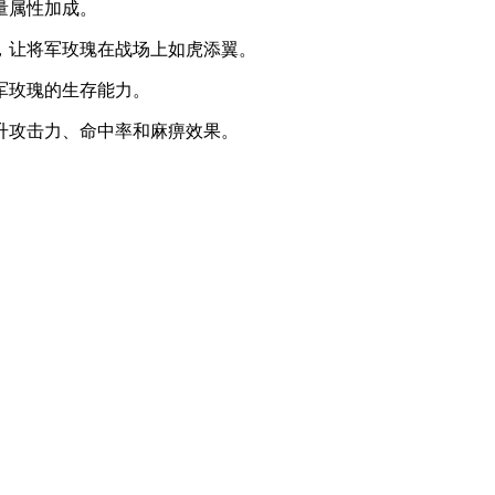
量属性加成。
，让将军玫瑰在战场上如虎添翼。
军玫瑰的生存能力。
升攻击力、命中率和麻痹效果。
。