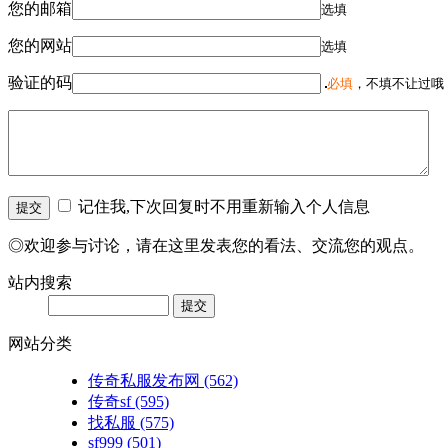
您的邮箱
选填
您的网站
选填
验证的码
必填
，不填不让过哦
记住我,下次回复时不用重新输入个人信息
◎欢迎参与讨论，请在这里发表您的看法、交流您的观点。
站内搜索
网站分类
传奇私服发布网
(562)
传奇sf
(595)
找私服
(575)
sf999
(501)