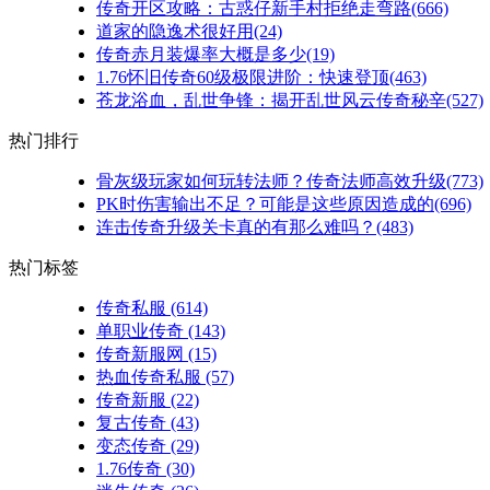
传奇开区攻略：古惑仔新手村拒绝走弯路(666)
道家的隐逸术很好用(24)
传奇赤月装爆率大概是多少(19)
1.76怀旧传奇60级极限进阶：快速登顶(463)
苍龙浴血，乱世争锋：揭开乱世风云传奇秘辛(527)
热门排行
骨灰级玩家如何玩转法师？传奇法师高效升级(773)
PK时伤害输出不足？可能是这些原因造成的(696)
连击传奇升级关卡真的有那么难吗？(483)
热门标签
传奇私服
(614)
单职业传奇
(143)
传奇新服网
(15)
热血传奇私服
(57)
传奇新服
(22)
复古传奇
(43)
变态传奇
(29)
1.76传奇
(30)