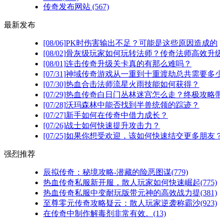
传奇发布网站
(567)
最新发布
[08/06]
PK时伤害输出不足？可能是这些原因造成的
[08/02]
骨灰级玩家如何玩转法师？传奇法师高效升级
[08/01]
连击传奇升级关卡真的有那么难吗？
[07/31]
神域传奇游戏从一重到十重渡劫总共需要多
[07/30]
热血合击法师流星火雨技能如何获得？
[07/29]
热血传奇白日门丛林迷宫怎么走？终极攻略
[07/28]
沃玛森林中能否找到半兽统领的踪迹？
[07/27]
新手如何在传奇中借力成长？
[07/26]
战士如何快速提升攻击力？
[07/25]
如果你想受欢迎，该如何快速结交更多朋友
强烈推荐
辰拟传奇：秘境攻略-潜藏的险恶图谋(779)
热血传奇私服新开服，散人玩家如何快速崛起(775)
热血传奇私服中变耐玩版带元神的高效战力提(381)
至尊零元传奇攻略疑云：散人玩家逆袭称霸沙(923)
在传奇中制作解毒剂非常有效。(13)