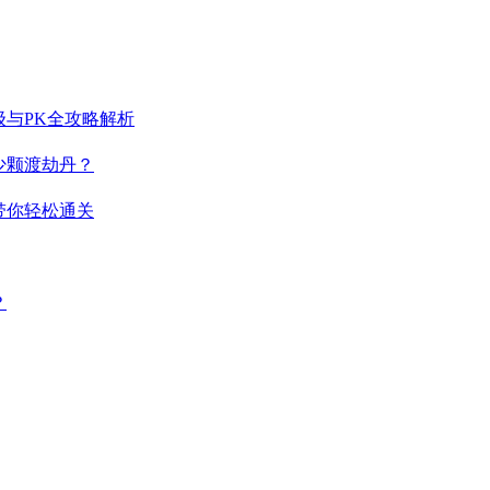
与PK全攻略解析
少颗渡劫丹？
带你轻松通关
？