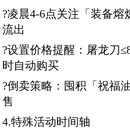
?凌晨4-6点关注「装备
流出
?设置价格提醒：屠龙刀≤8
时自动购买
?倒卖策略：囤积「祝福油
售
4.特殊活动时间轴