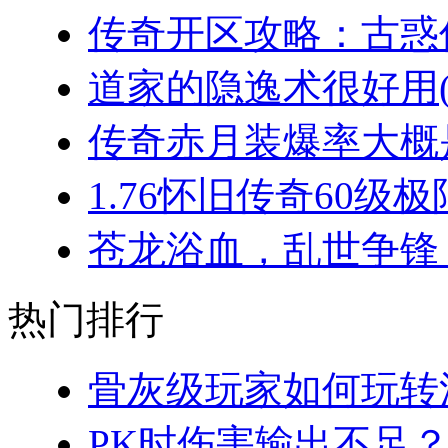
传奇开区攻略：古惑仔
道家的隐逸术很好用(2
传奇赤月装爆率大概是
1.76怀旧传奇60级极
苍龙浴血，乱世争锋：
热门排行
骨灰级玩家如何玩转法
PK时伤害输出不足？