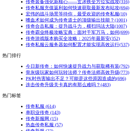
传奇装备强化新核心——玄冰铁全方位实战攻(316)
传奇私服充值返利如何快速获取最新发布站攻(694)
宏伟的战斗场景等待你，最受欢迎的传奇私服(10)
嗜血术如何成为传奇道士的顶级输出技能？(1001)
传奇合击私服：提升战斗力，横扫玛法大陆(1007)
传奇霸业终极攻略宝典：面对千军万马，如何(699)
传奇游戏版本购买全攻略：2025年最新安(352)
传奇私服云服务器如何配置才能实现高效运行(537)
热门排行
今日新传奇：如何快速提升战力与获取稀有装(792)
骨灰级玩家如何玩转法师？传奇法师高效升级(773)
PK时伤害输出不足？可能是这些原因造成的(696)
连击传奇升级关卡真的有那么难吗？(483)
热门标签
传奇私服
(614)
单职业传奇
(143)
传奇新服网
(15)
热血传奇私服
(57)
传奇新服
(22)