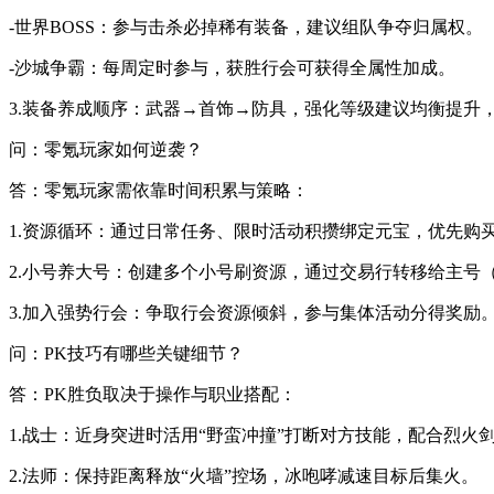
-世界BOSS：参与击杀必掉稀有装备，建议组队争夺归属权。
-沙城争霸：每周定时参与，获胜行会可获得全属性加成。
3.装备养成顺序：武器→首饰→防具，强化等级建议均衡提升
问：零氪玩家如何逆袭？
答：零氪玩家需依靠时间积累与策略：
1.资源循环：通过日常任务、限时活动积攒绑定元宝，优先购
2.小号养大号：创建多个小号刷资源，通过交易行转移给主号
3.加入强势行会：争取行会资源倾斜，参与集体活动分得奖励
问：PK技巧有哪些关键细节？
答：PK胜负取决于操作与职业搭配：
1.战士：近身突进时活用“野蛮冲撞”打断对方技能，配合烈火
2.法师：保持距离释放“火墙”控场，冰咆哮减速目标后集火。