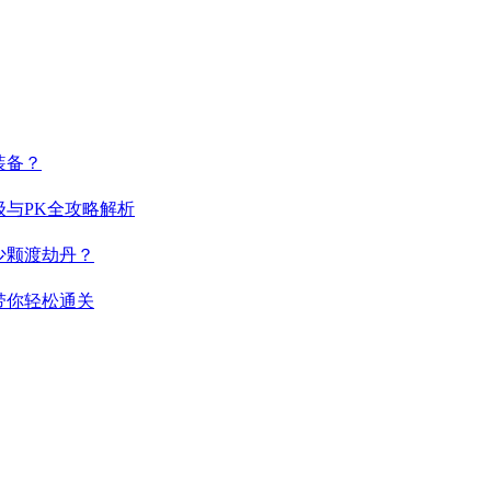
装备？
与PK全攻略解析
少颗渡劫丹？
带你轻松通关