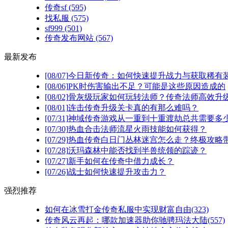
传奇sf
(595)
找私服
(575)
sf999
(501)
传奇发布网站
(567)
最新发布
[08/07]
今日新传奇：如何快速提升战力与获取稀有
[08/06]
PK时伤害输出不足？可能是这些原因造成的
[08/02]
骨灰级玩家如何玩转法师？传奇法师高效升级
[08/01]
连击传奇升级关卡真的有那么难吗？
[07/31]
神域传奇游戏从一重到十重渡劫总共需要多
[07/30]
热血合击法师流星火雨技能如何获得？
[07/29]
热血传奇白日门丛林迷宫怎么走？终极攻略
[07/28]
沃玛森林中能否找到半兽统领的踪迹？
[07/27]
新手如何在传奇中借力成长？
[07/26]
战士如何快速提升攻击力？
强烈推荐
如何在冰雪打金传奇私服中实现财富自由(323)
传奇风云再起：哪款加速器助你驰骋玛法大陆(557)