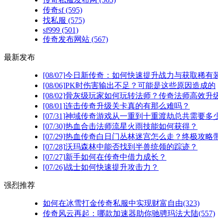
传奇sf
(595)
找私服
(575)
sf999
(501)
传奇发布网站
(567)
最新发布
[08/07]
今日新传奇：如何快速提升战力与获取稀有
[08/06]
PK时伤害输出不足？可能是这些原因造成的
[08/02]
骨灰级玩家如何玩转法师？传奇法师高效升级
[08/01]
连击传奇升级关卡真的有那么难吗？
[07/31]
神域传奇游戏从一重到十重渡劫总共需要多
[07/30]
热血合击法师流星火雨技能如何获得？
[07/29]
热血传奇白日门丛林迷宫怎么走？终极攻略
[07/28]
沃玛森林中能否找到半兽统领的踪迹？
[07/27]
新手如何在传奇中借力成长？
[07/26]
战士如何快速提升攻击力？
强烈推荐
如何在冰雪打金传奇私服中实现财富自由(323)
传奇风云再起：哪款加速器助你驰骋玛法大陆(557)