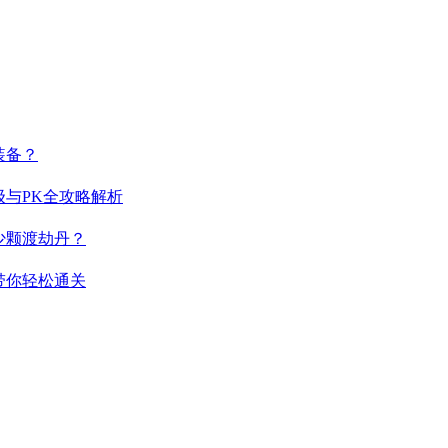
装备？
与PK全攻略解析
少颗渡劫丹？
带你轻松通关