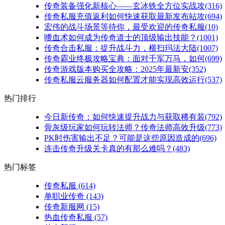
传奇装备强化新核心——玄冰铁全方位实战攻(316)
传奇私服充值返利如何快速获取最新发布站攻(694)
宏伟的战斗场景等待你，最受欢迎的传奇私服(10)
嗜血术如何成为传奇道士的顶级输出技能？(1001)
传奇合击私服：提升战斗力，横扫玛法大陆(1007)
传奇霸业终极攻略宝典：面对千军万马，如何(699)
传奇游戏版本购买全攻略：2025年最新安(352)
传奇私服云服务器如何配置才能实现高效运行(537)
热门排行
今日新传奇：如何快速提升战力与获取稀有装(792)
骨灰级玩家如何玩转法师？传奇法师高效升级(773)
PK时伤害输出不足？可能是这些原因造成的(696)
连击传奇升级关卡真的有那么难吗？(483)
热门标签
传奇私服
(614)
单职业传奇
(143)
传奇新服网
(15)
热血传奇私服
(57)