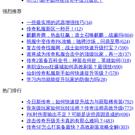
[07/27]
新手如何在传奇中借力成长？
强烈推荐
一些最实用的武器增强技巧(34)
传奇私服新区一秒开！(12)
麒麟奔腾，热血狂飙：道士召唤麒麟，战遍玛(804)
韩服中变传奇PK攻略：驰骋沙场，问鼎至尊(624)
复古传奇找服网：战士如何快速升级打宝？(590)
谁将成为传奇私服合击中的顶级玩家，再一次(37)
传奇2装备百科全书：神装在何处，英雄如何(318)
单职业boss狂爆城如何高效刷装？最强技(690)
仙剑传奇私服新手如何快速提升等级？(578)
学习内功就能提升玩家的防御力吗(28)
热门排行
今日新传奇：如何快速提升战力与获取稀有装(792)
骨灰级玩家如何玩转法师？传奇法师高效升级(773)
PK时伤害输出不足？可能是这些原因造成的(696)
连击传奇升级关卡真的有那么难吗？(483)
传奇SF怎么打装备最快？高效刷装攻略全解(303)