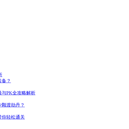
析
装备？
与PK全攻略解析
少颗渡劫丹？
带你轻松通关