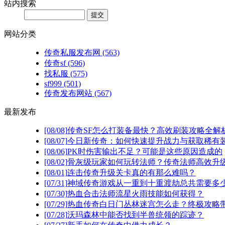
站内搜索
网站分类
传奇私服发布网
(563)
传奇sf
(596)
找私服
(575)
sf999
(501)
传奇发布网站
(567)
最新发布
[08/08]
传奇SF怎么打装备最快？高效刷装攻略全解
[08/07]
今日新传奇：如何快速提升战力与获取稀有
[08/06]
PK时伤害输出不足？可能是这些原因造成的
[08/02]
骨灰级玩家如何玩转法师？传奇法师高效升级
[08/01]
连击传奇升级关卡真的有那么难吗？
[07/31]
神域传奇游戏从一重到十重渡劫总共需要多
[07/30]
热血合击法师流星火雨技能如何获得？
[07/29]
热血传奇白日门丛林迷宫怎么走？终极攻略
[07/28]
沃玛森林中能否找到半兽统领的踪迹？