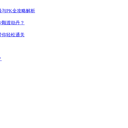
与PK全攻略解析
少颗渡劫丹？
带你轻松通关
？