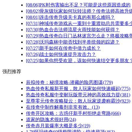
[08/06]
PK时伤害输出不足？可能是这些原因造成的
[08/02]
骨灰级玩家如何玩转法师？传奇法师高效升级
[08/01]
连击传奇升级关卡真的有那么难吗？
[07/31]
神域传奇游戏从一重到十重渡劫总共需要多
[07/30]
热血合击法师流星火雨技能如何获得？
[07/29]
热血传奇白日门丛林迷宫怎么走？终极攻略
[07/28]
沃玛森林中能否找到半兽统领的踪迹？
[07/27]
新手如何在传奇中借力成长？
[07/26]
战士如何快速提升攻击力？
[07/25]
如果你想受欢迎，该如何快速结交更多朋友
强烈推荐
辰拟传奇：秘境攻略-潜藏的险恶图谋(779)
热血传奇私服新开服，散人玩家如何快速崛起(775)
热血传奇私服中变耐玩版带元神的高效战力提(381)
至尊零元传奇攻略疑云：散人玩家逆袭称霸沙(923)
在传奇中制作解毒剂非常有效。(13)
传奇开区攻略：古惑仔新手村拒绝走弯路(666)
道家的隐逸术很好用(24)
传奇赤月装爆率大概是多少(19)
1.76怀旧传奇60级极限进阶：快速登顶(463)