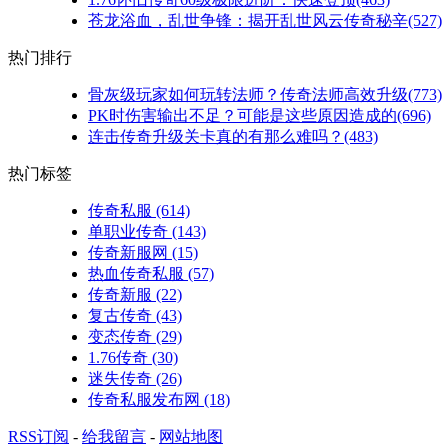
苍龙浴血，乱世争锋：揭开乱世风云传奇秘辛(527)
热门排行
骨灰级玩家如何玩转法师？传奇法师高效升级(773)
PK时伤害输出不足？可能是这些原因造成的(696)
连击传奇升级关卡真的有那么难吗？(483)
热门标签
传奇私服
(614)
单职业传奇
(143)
传奇新服网
(15)
热血传奇私服
(57)
传奇新服
(22)
复古传奇
(43)
变态传奇
(29)
1.76传奇
(30)
迷失传奇
(26)
传奇私服发布网
(18)
RSS订阅
-
给我留言
-
网站地图