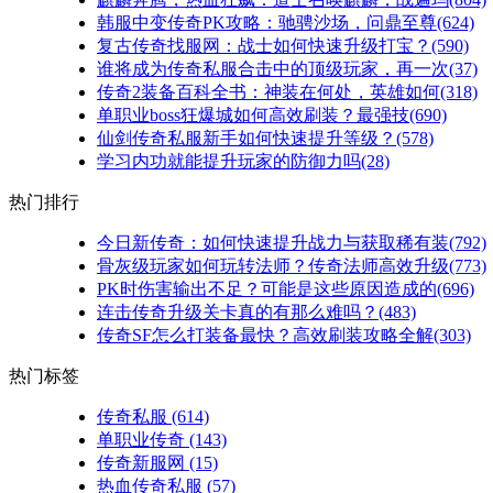
韩服中变传奇PK攻略：驰骋沙场，问鼎至尊(624)
复古传奇找服网：战士如何快速升级打宝？(590)
谁将成为传奇私服合击中的顶级玩家，再一次(37)
传奇2装备百科全书：神装在何处，英雄如何(318)
单职业boss狂爆城如何高效刷装？最强技(690)
仙剑传奇私服新手如何快速提升等级？(578)
学习内功就能提升玩家的防御力吗(28)
热门排行
今日新传奇：如何快速提升战力与获取稀有装(792)
骨灰级玩家如何玩转法师？传奇法师高效升级(773)
PK时伤害输出不足？可能是这些原因造成的(696)
连击传奇升级关卡真的有那么难吗？(483)
传奇SF怎么打装备最快？高效刷装攻略全解(303)
热门标签
传奇私服
(614)
单职业传奇
(143)
传奇新服网
(15)
热血传奇私服
(57)