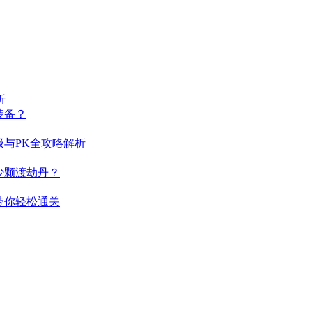
析
装备？
与PK全攻略解析
少颗渡劫丹？
带你轻松通关