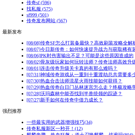
传奇sf
(596)
找私服
(575)
sf999
(501)
传奇发布网站
(567)
最新发布
[08/08]
传奇SF怎么打装备最快？高效刷装攻略全解
[08/07]
今日新传奇：如何快速提升战力与获取稀有
[08/06]
PK时伤害输出不足？可能是这些原因造成的
[08/02]
骨灰级玩家如何玩转法师？传奇法师高效升级
[08/01]
连击传奇升级关卡真的有那么难吗？
[07/31]
神域传奇游戏从一重到十重渡劫总共需要多
[07/30]
热血合击法师流星火雨技能如何获得？
[07/29]
热血传奇白日门丛林迷宫怎么走？终极攻略
[07/28]
沃玛森林中能否找到半兽统领的踪迹？
[07/27]
新手如何在传奇中借力成长？
强烈推荐
一些最实用的武器增强技巧(34)
传奇私服新区一秒开！(12)
麒麟奔腾，热血狂飙：道士召唤麒麟，战遍玛(804)