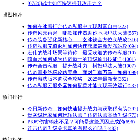
[07/26]
战士如何快速提升攻击力？
强烈推荐
如何在冰雪打金传奇私服中实现财富自由(323)
传奇风云再起：哪款加速器助你驰骋玛法大陆(557)
传奇装备强化新核心——玄冰铁全方位实战攻(316)
传奇私服充值返利如何快速获取最新发布站攻(694)
宏伟的战斗场景等待你，最受欢迎的传奇私服(10)
嗜血术如何成为传奇道士的顶级输出技能？(1001)
传奇合击私服：提升战斗力，横扫玛法大陆(1007)
传奇霸业终极攻略宝典：面对千军万马，如何(699)
传奇游戏版本购买全攻略：2025年最新安(352)
传奇私服云服务器如何配置才能实现高效运行(537)
热门排行
今日新传奇：如何快速提升战力与获取稀有装(792)
骨灰级玩家如何玩转法师？传奇法师高效升级(773)
PK时伤害输出不足？可能是这些原因造成的(696)
连击传奇升级关卡真的有那么难吗？(483)
热门标签