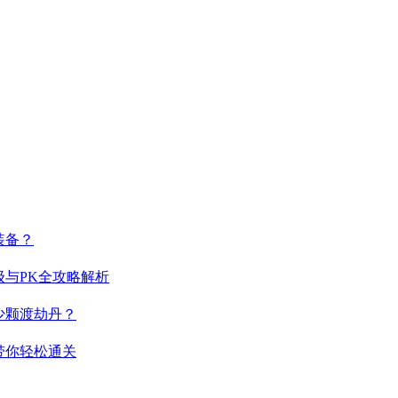
装备？
与PK全攻略解析
少颗渡劫丹？
带你轻松通关