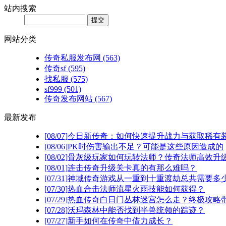
站内搜索
网站分类
传奇私服发布网
(563)
传奇sf
(595)
找私服
(575)
sf999
(501)
传奇发布网站
(567)
最新发布
[08/07]
今日新传奇：如何快速提升战力与获取稀有
[08/06]
PK时伤害输出不足？可能是这些原因造成的
[08/02]
骨灰级玩家如何玩转法师？传奇法师高效升级
[08/01]
连击传奇升级关卡真的有那么难吗？
[07/31]
神域传奇游戏从一重到十重渡劫总共需要多
[07/30]
热血合击法师流星火雨技能如何获得？
[07/29]
热血传奇白日门丛林迷宫怎么走？终极攻略
[07/28]
沃玛森林中能否找到半兽统领的踪迹？
[07/27]
新手如何在传奇中借力成长？