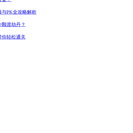
与PK全攻略解析
少颗渡劫丹？
带你轻松通关