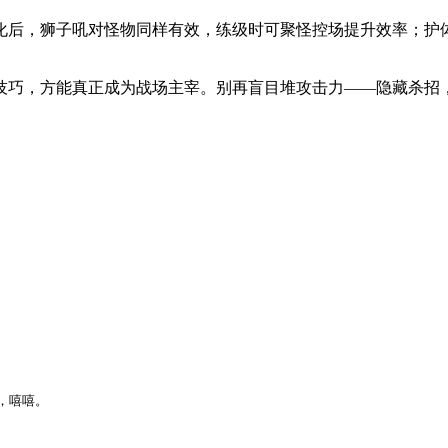
化后，狮子吼对怪物同样有效，练级时可聚怪控场提升效率；护
技巧，方能真正成为战场主宰。别再盲目堆攻击力——隐藏杀招
，嘻嘻。