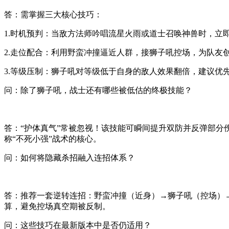
答：需掌握三大核心技巧：
1.时机预判：当敌方法师吟唱流星火雨或道士召唤神兽时，立
2.走位配合：利用野蛮冲撞逼近人群，接狮子吼控场，为队友
3.等级压制：狮子吼对等级低于自身的敌人效果翻倍，建议优
问：除了狮子吼，战士还有哪些被低估的终极技能？
答：“护体真气”常被忽视！该技能可瞬间提升双防并反弹部分
称“不死小强”战术的核心。
问：如何将隐藏杀招融入连招体系？
答：推荐一套逆转连招：野蛮冲撞（近身）→狮子吼（控场）
算，避免控场真空期被反制。
问：这些技巧在最新版本中是否仍适用？