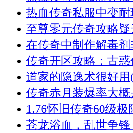
热血传奇私服中变耐玩
至尊零元传奇攻略疑云
在传奇中制作解毒剂非
传奇开区攻略：古惑仔
道家的隐逸术很好用(2
传奇赤月装爆率大概是
1.76怀旧传奇60级极
苍龙浴血，乱世争锋：